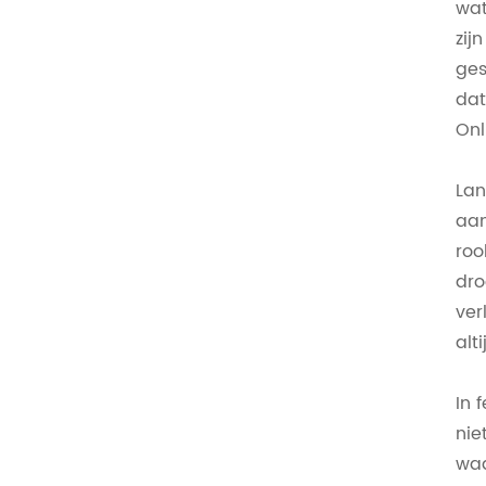
wat
zij
ges
dat
Onl
Lan
aan
roo
dro
ver
alt
In 
nie
waa