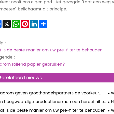
kkeer nooit ons eigen pad. Het gezegde "Laat een weg 
moeten" belichaamt dit principe.
Facebook
X
WhatsApp
Pinterest
LinkedIn
Share
ig :
 is de beste manier om uw pre-filter te behouden
gende :
rom rollend papier gebruiken?
Gerelateerd nieuws
aarom geven groothandelspartners de voorkeur
W
 king slim vloei met meer vellen per boekje?
vo
ijn hoogwaardige productienormen een herdefinitie
H
 de vloeipapiermarkt?
de
at is de beste manier om uw pre-filter te behouden
W