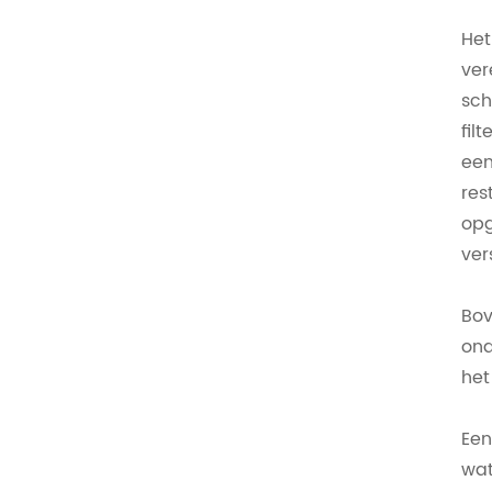
Het
ver
sch
fil
een
res
opg
ver
Bov
ona
het
Een
wat