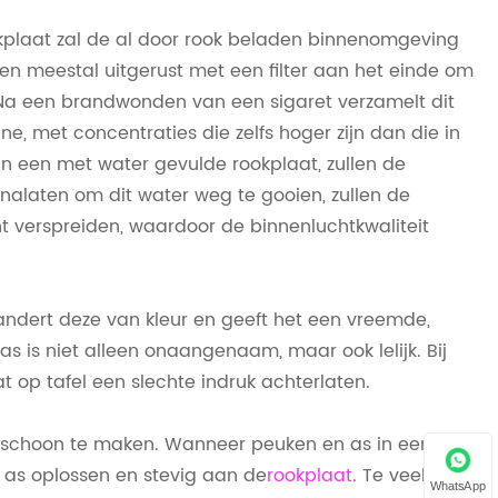
kplaat zal de al door rook beladen binnenomgeving
en meestal uitgerust met een filter aan het einde om
 Na een brandwonden van een sigaret verzamelt dit
ine, met concentraties die zelfs hoger zijn dan die in
in een met water gevulde rookplaat, zullen de
 nalaten om dit water weg te gooien, zullen de
ht verspreiden, waardoor de binnenluchtkwaliteit
andert deze van kleur en geeft het een vreemde,
 is niet alleen onaangenaam, maar ook lelijk. Bij
t op tafel een slechte indruk achterlaten.
m schoon te maken. Wanneer peuken en as in een met
e as oplossen en stevig aan de
rookplaat
. Te veel
WhatsApp