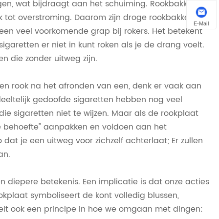
igen, wat bijdraagt aan het schuiming. Rookbakken
aak tot overstroming. Daarom zijn droge rookbakken
E-Mail
is een veel voorkomende grap bij rokers. Het betekent
igaretten er niet in kunt roken als je de drang voelt.
n die zonder uitweg zijn.
en rook na het afronden van een, denk er vaak aan
eltelijk gedoofde sigaretten hebben nog veel
ie sigaretten niet te wijzen. Maar als de rookplaat
de behoefte" aanpakken en voldoen aan het
o dat je een uitweg voor zichzelf achterlaat; Er zullen
an.
n diepere betekenis. Een implicatie is dat onze acties
okplaat symboliseert de kont volledig blussen,
gelt ook een principe in hoe we omgaan met dingen: